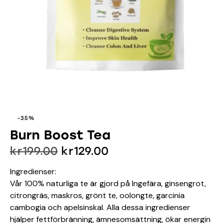
-35%
Burn Boost Tea
kr
199.00
kr
129.00
Ingredienser:
Vår 100% naturliga te är gjord på Ingefära, ginsengrot,
citrongräs, maskros, grönt te, oolongte, garcinia
cambogia och apelsinskal. Alla dessa ingredienser
hjälper fettförbränning, ämnesomsättning, ökar energin