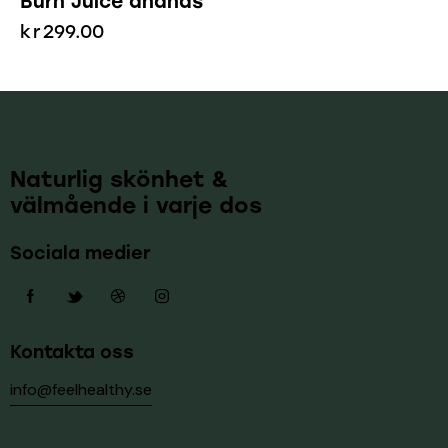
Burn Juice ananas
kr
299.00
Naturlig skönhet &
välmående i varje dos
Sociala medier
Kontakta oss
info@feelhealthy.se