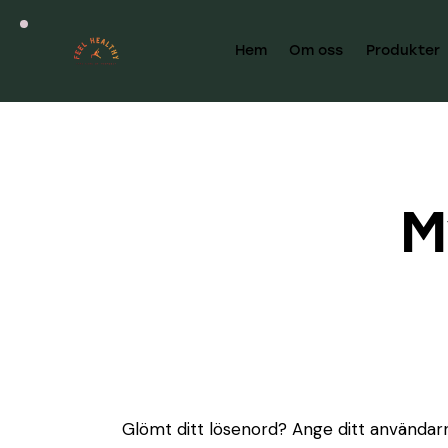
Hem
Om oss
Produkter
M
Glömt ditt lösenord? Ange ditt användarn